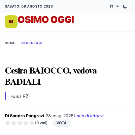
SABATO, 08 AGOSTO 2026
OSIMO OGGI
DA 1998
HOME
/
NECROLOGI
Cesira BAIOCCO, vedova
BADIALI
Anni 92
Di Sandro Pangrazi
|
28-mag-2026
1 min di lettura
(0 voti)
VOTA