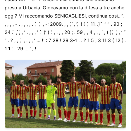
preso a Urbania. Giocavamo con la difesa a tre anche
oggi? Mi raccomando SENIGAGLIESI, continua così…”.
, , , , - . , , , , . , ̀ , ̀ , -; 2009. , , , ̀ ̀, ’, ̀ ! ( , ̀ 11, .) ̀ ̀ “ ” . 90 ;
24 . ̀ , ’̀, , ’ . , , , ’ , ̀ (’ ) ’. , , , , 20 ; . 59 , , 4 , , , ’ , ( ), ̀ ’, , ’ “
” . ? , , , ̀ , . , , ’ … ! ̀ : 7 28 ! 29 3-1 , . ? 1 5 , 3 11 3 ( 12 ) .
1 1 ’… 29 … ’ , !