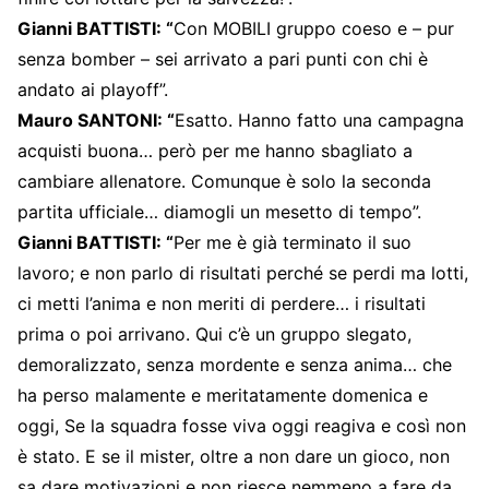
Gianni BATTISTI: “
Con MOBILI gruppo coeso e – pur
senza bomber – sei arrivato a pari punti con chi è
andato ai playoff”.
Mauro SANTONI: “
Esatto. Hanno fatto una campagna
acquisti buona… però per me hanno sbagliato a
cambiare allenatore. Comunque è solo la seconda
partita ufficiale… diamogli un mesetto di tempo”.
Gianni BATTISTI: “
Per me è già terminato il suo
lavoro; e non parlo di risultati perché se perdi ma lotti,
ci metti l’anima e non meriti di perdere… i risultati
prima o poi arrivano. Qui c’è un gruppo slegato,
demoralizzato, senza mordente e senza anima… che
ha perso malamente e meritatamente domenica e
oggi, Se la squadra fosse viva oggi reagiva e così non
è stato. E se il mister, oltre a non dare un gioco, non
sa dare motivazioni e non riesce nemmeno a fare da