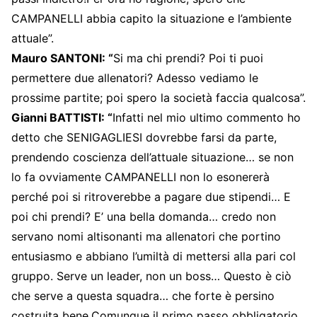
CAMPANELLI abbia capito la situazione e l’ambiente
attuale”.
Mauro SANTONI: “
Si ma chi prendi? Poi ti puoi
permettere due allenatori? Adesso vediamo le
prossime partite; poi spero la società faccia qualcosa”.
Gianni BATTISTI: “
Infatti nel mio ultimo commento ho
detto che SENIGAGLIESI dovrebbe farsi da parte,
prendendo coscienza dell’attuale situazione… se non
lo fa ovviamente CAMPANELLI non lo esonererà
perché poi si ritroverebbe a pagare due stipendi… E
poi chi prendi? E’ una bella domanda… credo non
servano nomi altisonanti ma allenatori che portino
entusiasmo e abbiano l’umiltà di mettersi alla pari col
gruppo. Serve un leader, non un boss… Questo è ciò
che serve a questa squadra… che forte è persino
costruita bene.Comunque il primo passo obbligatorio