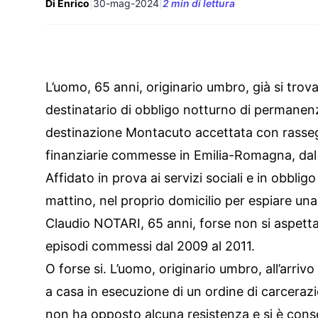
Di Enrico
|
30-mag-2024
|
2 min di lettura
L’uomo, 65 anni, originario umbro, già si trova
destinatario di obbligo notturno di permanenz
destinazione Montacuto accettata con rasseg
finanziarie commesse in Emilia-Romagna, dal 
Affidato in prova ai servizi sociali e in obblig
mattino, nel proprio domicilio per espiare un
Claudio NOTARI, 65 anni, forse non si aspettav
episodi commessi dal 2009 al 2011.
O forse si. L’uomo, originario umbro, all’arriv
a casa in esecuzione di un ordine di carceraz
non ha opposto alcuna resistenza e si è conse