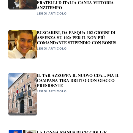
FRATELLI D'ITALIA CANTA VITTORIA
ANZITEMPO
LEGGI ARTICOLO
BUSCARINI, DA PASQUA 102 GIORNI DI
ASSENZA SU 102: PER IL NON PIÙ
COMANDANTE STIPENDIO CON BONUS
LEGGI ARTICOLO
IL TAR AZZOPPA IL NUOVO CDA... MA IL
CAMPANA TIRA DRITTO CON GIACCO
PRESIDENTE
LEGGI ARTICOLO
LA LONGA MANUS DI CICCIOLI (E