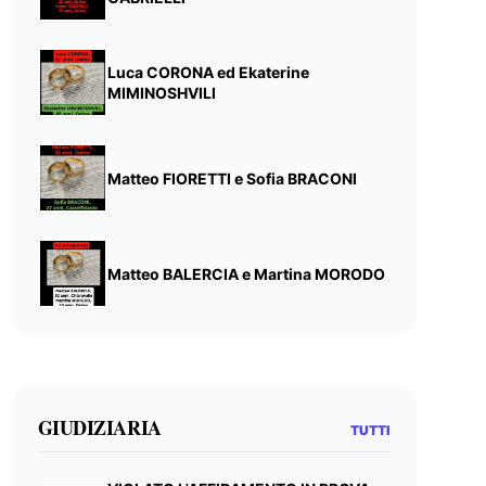
Luca CORONA ed Ekaterine
MIMINOSHVILI
Matteo FIORETTI e Sofia BRACONI
Matteo BALERCIA e Martina MORODO
GIUDIZIARIA
TUTTI