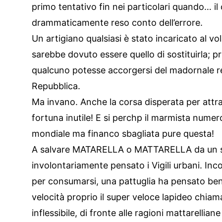
primo tentativo fin nei particolari quando… 
drammaticamente reso conto dell’errore.
Un artigiano qualsiasi è stato incaricato al volo 
sarebbe dovuto essere quello di sostituirla; 
qualcuno potesse accorgersi del madornale re
Repubblica.
Ma invano. Anche la corsa disperata per attrav
fortuna inutile! E si perchp il marmista numero
mondiale ma financo sbagliata pure questa!
A salvare MATARELLA o MATTARELLA da un s
involontariamente pensato i Vigili urbani. I
per consumarsi, una pattuglia ha pensato ben
velocità proprio il super veloce lapideo chiam
inflessibile, di fronte alle ragioni mattarellia