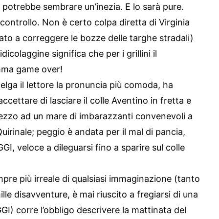
potrebbe sembrare un’inezia. E lo sarà pure.
 controllo. Non è certo colpa diretta di Virginia
to a correggere le bozze delle targhe stradali)
idicolaggine significa che per i grillini il
mma game over!
a il lettore la pronuncia più comoda, ha
ettare di lasciare il colle Aventino in fretta e
 mezzo ad un mare di imbarazzanti convenevoli a
Quirinale; peggio è andata per il mal di pancia,
I, veloce a dileguarsi fino a sparire sul colle
pre più irreale di qualsiasi immaginazione (tanto
le disavventure, è mai riuscito a fregiarsi di una
GGI) corre l’obbligo descrivere la mattinata del