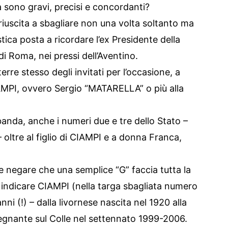
à sono gravi, precisi e concordanti?
iuscita a sbagliare non una volta soltanto ma
ica posta a ricordare l’ex Presidente della
i Roma, nei pressi dell’Aventino.
terre stesso degli invitati per l’occasione, a
IAMPI, ovvero Sergio “MATARELLA” o più alla
banda, anche i numeri due e tre dello Stato –
ltre al figlio di CIAMPI e a donna Franca,
me negare che una semplice “G” faccia tutta la
 indicare CIAMPI (nella targa sbagliata numero
i (!) – dalla livornese nascita nel 1920 alla
gnante sul Colle nel settennato 1999-2006.