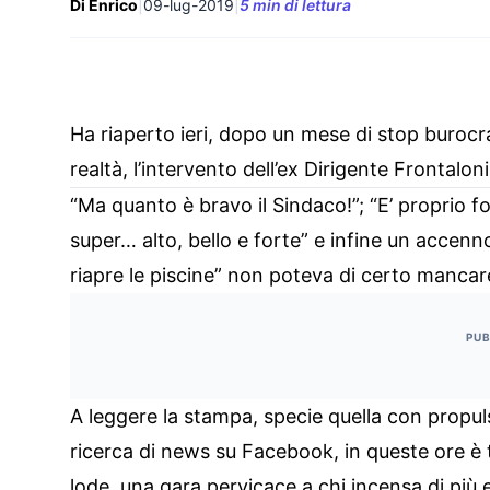
Di Enrico
|
09-lug-2019
|
5 min di lettura
Ha riaperto ieri, dopo un mese di stop burocra
realtà, l’intervento dell’ex Dirigente Frontaloni
“Ma quanto è bravo il Sindaco!”; “E’ proprio 
super… alto, bello e forte” e infine un accenn
riapre le piscine” non poteva di certo mancar
PUB
A leggere la stampa, specie quella con propuls
ricerca di news su Facebook, in queste ore è t
lode, una gara pervicace a chi incensa di più e