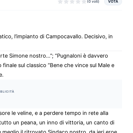
(0 voti)
VOTA
tico, l’impianto di Campocavallo. Decisivo, in
forte Simone nostro…”; “Pugnaloni è davvero
o finale sul classico “Bene che vince sul Male e
e.
BLICITÀ
ore le veline, e a perdere tempo in rete alla
utto un peana, un inno di vittoria, un canto di
 meglio il ritrovato Sindaco nostro, da ieri eroe