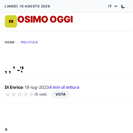
LUNEDÌ, 10 AGOSTO 2026
OSIMO OGGI
DA 1998
HOME
/
POLITICA
, , ’ -?
Di Enrico
|
18-lug-2023
4 min di lettura
(0 voti)
VOTA
a