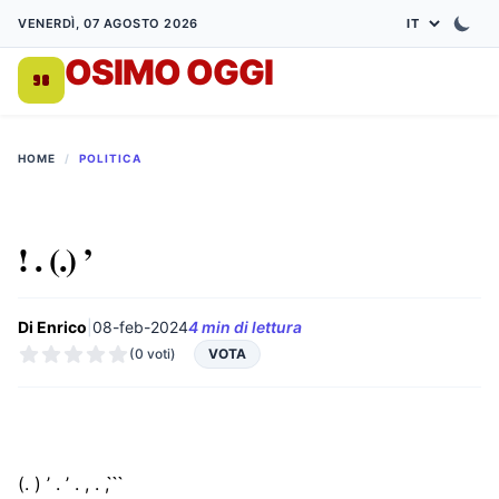
VENERDÌ, 07 AGOSTO 2026
OSIMO OGGI
DA 1998
HOME
/
POLITICA
! . (.) ’
Di Enrico
|
08-feb-2024
4 min di lettura
(0 voti)
VOTA
(. ) ’ . ’ . , . , ̀ ̀ ̀