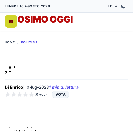
LUNEDÌ, 10 AGOSTO 2026
OSIMO OGGI
DA 1998
HOME
/
POLITICA
, ! ’
Di Enrico
|
10-lug-2023
1 min di lettura
(0 voti)
VOTA
̀ , ’ -, . , , . ’ ̀ , ̀ .