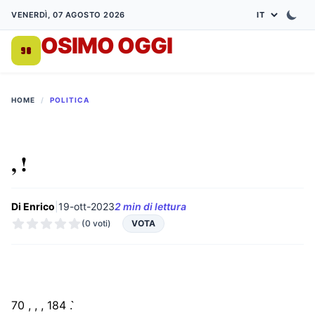
VENERDÌ, 07 AGOSTO 2026
OSIMO OGGI
DA 1998
HOME
/
POLITICA
, !
Di Enrico
|
19-ott-2023
2 min di lettura
(0 voti)
VOTA
70 , , , 184 . ̀