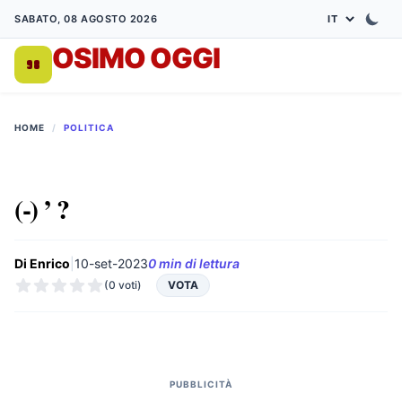
SABATO, 08 AGOSTO 2026
OSIMO OGGI
DA 1998
HOME
/
POLITICA
(-) ’ ?
Di Enrico
|
10-set-2023
0 min di lettura
(0 voti)
VOTA
PUBBLICITÀ