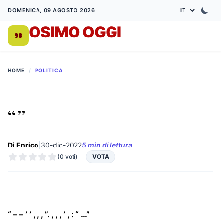
DOMENICA, 09 AGOSTO 2026
OSIMO OGGI
DA 1998
HOME
/
POLITICA
“ ”
Di Enrico
|
30-dic-2022
5 min di lettura
(0 voti)
VOTA
“ – –
’
’
, , , ”. , , ,
’
, : “ …”