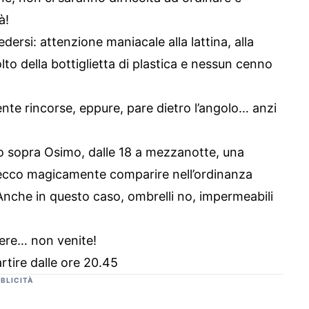
à!
rsi: attenzione maniacale alla lattina, alla
olto della bottiglietta di plastica e nessun cenno
ente rincorse, eppure, pare dietro l’angolo… anzi
no sopra Osimo, dalle 18 a mezzanotte, una
, ecco magicamente comparire nell’ordinanza
nche in questo caso, ombrelli no, impermeabili
vere… non venite!
rtire dalle ore 20.45
BLICITÀ