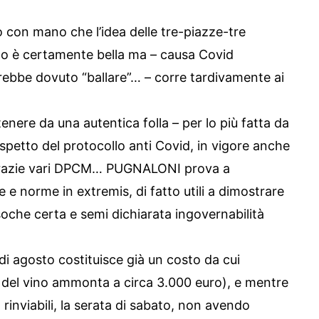
con mano che l’idea delle tre-piazze-tre
rto è certamente bella ma – causa Covid
rebbe dovuto “ballare”… – corre tardivamente ai
tenere da una autentica folla – per lo più fatta da
rispetto del protocollo anti Covid, in vigore anche
i grazie vari DPCM… PUGNALONI prova a
 e norme in extremis, di fatto utili a dimostrare
ssoche certa e semi dichiarata ingovernabilità
 agosto costituisce già un costo da cui
ittà del vino ammonta a circa 3.000 euro), e mentre
 rinviabili, la serata di sabato, non avendo