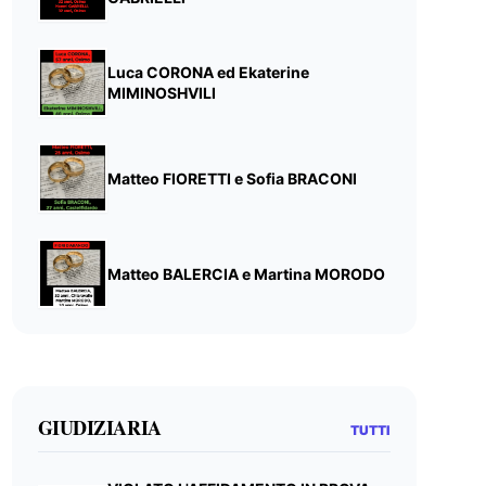
Luca CORONA ed Ekaterine
MIMINOSHVILI
Matteo FIORETTI e Sofia BRACONI
Matteo BALERCIA e Martina MORODO
GIUDIZIARIA
TUTTI