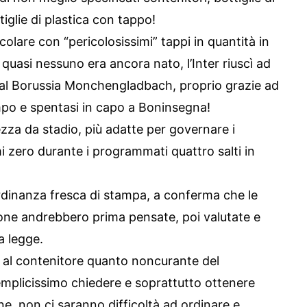
tiglie di plastica con tappo!
rcolare con “pericolosissimi” tappi in quantità in
quasi nessuno era ancora nato, l’Inter riuscì ad
dal Borussia Monchengladbach, proprio grazie ad
mpo e spentasi in capo a Boninsegna!
zza da stadio, più adatte per governare i
i zero durante i programmati quattro salti in
’ordinanza fresca di stampa, a conferma che le
one andrebbero prima pensate, poi valutate e
a legge.
o al contenitore quanto noncurante del
mplicissimo chiedere e soprattutto ottenere
, non ci saranno difficoltà ad ordinare e