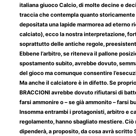
italiana giuoco Calcio, di molte decine e decin
traccia che contempla quanto storicamente 
depositata una lapide marmorea ad eterno ric
calciato), ecco la nostra interpretazione, f
soprattutto delle antiche regole, preesistenti
Ebbene l’arbitro, se riteneva il pallone posi
spostamento subito, avrebbe dovuto, semmai,
del gioco ma comunque consentire l’esecuzi
Ma anche il calciatore è in difetto. Se propri
BRACCIONI avrebbe dovuto rifiutarsi di batt
farsi ammonire o – se già ammonito – farsi but
Insomma entrambi i protagonisti, arbitro e c
regolamento, hanno sbagliato mestiere. Ciò 
dipenderà, a proposito, da cosa avrà scritto 