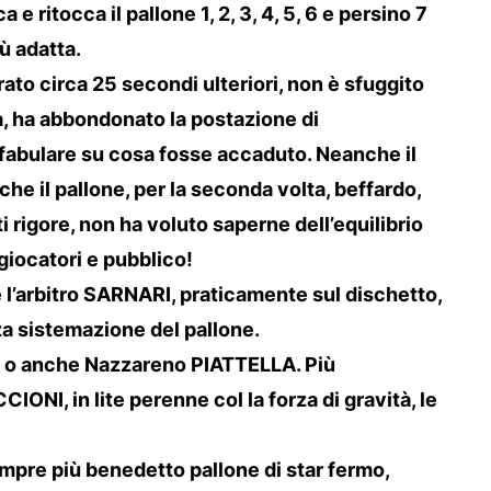
 e ritocca il pallone 1, 2, 3, 4, 5, 6 e persino 7
iù adatta.
rato circa 25 secondi ulteriori, non è sfuggito
uta, ha abbondonato la postazione di
nfabulare su cosa fosse accaduto. Neanche il
 che il pallone, per la seconda volta, beffardo,
i rigore, non ha voluto saperne dell’equilibrio
 giocatori e pubblico!
l’arbitro SARNARI, praticamente sul dischetto,
za sistemazione del pallone.
RIVA o anche Nazzareno PIATTELLA. Più
ONI, in lite perenne col la forza di gravità, le
sempre più benedetto pallone di star fermo,