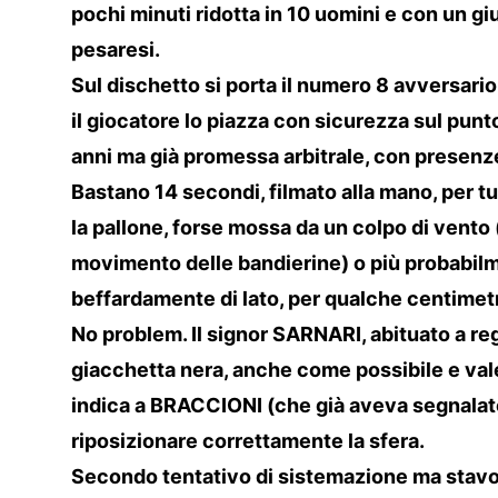
pochi minuti ridotta in 10 uomini e con un giu
pesaresi.
Sul dischetto si porta il numero 8 avversario
il giocatore lo piazza con sicurezza sul punto
anni ma già promessa arbitrale, con presenz
Bastano 14 secondi, filmato alla mano, per tut
la pallone, forse mossa da un colpo di vento 
movimento delle bandierine) o più probabilm
beffardamente di lato, per qualche centimet
No problem. Il signor SARNARI, abituato a re
giacchetta nera, anche come possibile e va
indica a BRACCIONI (che già aveva segnalato l
riposizionare correttamente la sfera.
Secondo tentativo di sistemazione ma stavol