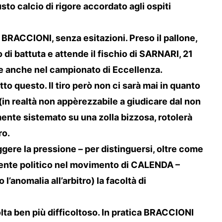
sto calcio di rigore accordato agli ospiti
 BRACCIONI, senza esitazioni. Preso il pallone,
 di battuta e attende il fischio di SARNARI, 21
e anche nel campionato di Eccellenza.
to questo. Il tiro però non ci sarà mai in quanto
(in realtà non appèrezzabile a giudicare dal non
ente sistemato su una zolla bizzosa, rotolerà
ro.
ggere la pressione – per distinguersi, oltre come
lente politico nel movimento di CALENDA –
’anomalia all’arbitro) la facoltà di
ta ben più difficoltoso. In pratica BRACCIONI