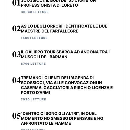
01
SCOSSICCI: IL BOIA DEI 55 CANI E' UN
PROFESSIONISTA DI LORETO
30048 LETTURE
02
ASILO DEGLI ORRORI: IDENTIFICATE LE DUE
MAESTRE DEL FARFALLEGRE
14891 LETTURE
03
IL CALIPPO TOUR SBARCA AD ANCONA TRA I
MUSCOLI DEL BARMAN
8746 LETTURE
04
TREMANO I CLIENTI DELL'AGENDA DI
SCOSSICCI, VIA ALLE CONVOCAZIONI IN
CASERMA: CACCIATORI A RISCHIO LICENZA E
PORTO D'ARMI
7030 LETTURE
05
"DENTRO CI SONO GLI ALTRI", IN QUEL
MOMENTO HO SMESSO DI PENSARE E HO
AFFRONTATO LE FIAMME