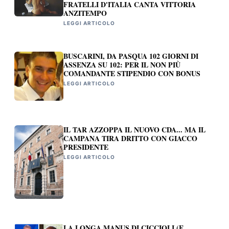
FRATELLI D'ITALIA CANTA VITTORIA
ANZITEMPO
LEGGI ARTICOLO
BUSCARINI, DA PASQUA 102 GIORNI DI
ASSENZA SU 102: PER IL NON PIÙ
COMANDANTE STIPENDIO CON BONUS
LEGGI ARTICOLO
IL TAR AZZOPPA IL NUOVO CDA... MA IL
CAMPANA TIRA DRITTO CON GIACCO
PRESIDENTE
LEGGI ARTICOLO
LA LONGA MANUS DI CICCIOLI (E