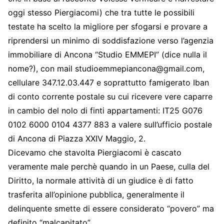
oggi stesso Piergiacomi) che tra tutte le possibili
testate ha scelto la migliore per sfogarsi e provare a
riprendersi un minimo di soddisfazione verso l’agenzia
immobiliare di Ancona “Studio EMMEPI” (dice nulla il
nome?), con mail
studioemmepiancona@gmail.com
,
cellulare 347.12.03.447 e soprattutto famigerato Iban
di conto corrente postale su cui ricevere vere caparre
in cambio del nolo di finti appartamenti: IT25 G076
0102 6000 0104 4377 883 a valere sull’ufficio postale
di Ancona di Piazza XXIV Maggio, 2.
Dicevamo che stavolta Piergiacomi è cascato
veramente male perchè quando in un Paese, culla del
Diritto, la normale attività di un giudice è di fatto
trasferita all’opinione pubblica, generalmente il
delinquente smette di essere considerato “povero” ma
definito “malcapitato”.