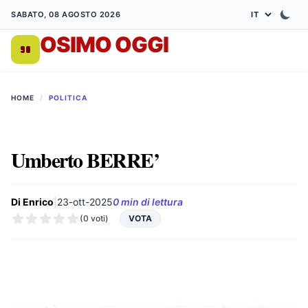
SABATO, 08 AGOSTO 2026
OSIMO OGGI
DA 1998
HOME
/
POLITICA
Umberto BERRE’
Di Enrico
|
23-ott-2025
0 min di lettura
(0 voti)
VOTA