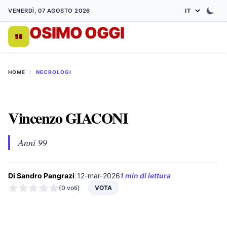
VENERDÌ, 07 AGOSTO 2026
OSIMO OGGI
DA 1998
HOME
/
NECROLOGI
Vincenzo GIACONI
Anni 99
Di Sandro Pangrazi
|
12-mar-2026
1 min di lettura
(0 voti)
VOTA