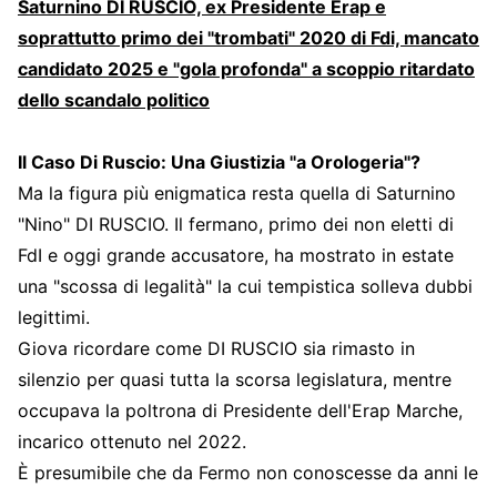
Saturnino DI RUSCIO, ex Presidente Erap e
soprattutto primo dei "trombati" 2020 di Fdi, mancato
candidato 2025 e "gola profonda" a scoppio ritardato
dello scandalo politico
Il Caso Di Ruscio: Una Giustizia "a Orologeria"?
Ma la figura più enigmatica resta quella di Saturnino
"Nino" DI RUSCIO. Il fermano, primo dei non eletti di
FdI e oggi grande accusatore, ha mostrato in estate
una "scossa di legalità" la cui tempistica solleva dubbi
legittimi.
Giova ricordare come DI RUSCIO sia rimasto in
silenzio per quasi tutta la scorsa legislatura, mentre
occupava la poltrona di Presidente dell'Erap Marche,
incarico ottenuto nel 2022.
È presumibile che da Fermo non conoscesse da anni le