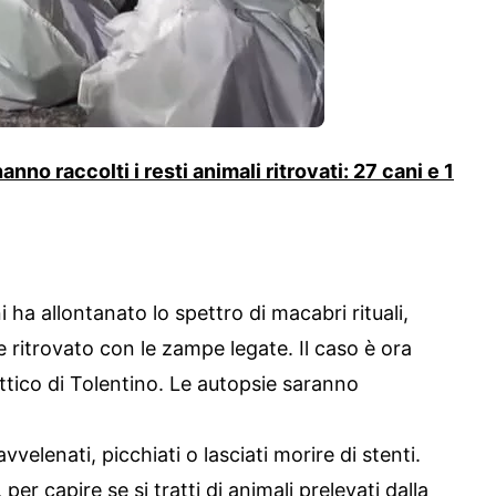
hanno raccolti i resti animali ritrovati: 27 cani e 1
i ha allontanato lo spettro di macabri rituali,
e ritrovato con le zampe legate. Il caso è ora
attico di Tolentino. Le autopsie saranno
 avvelenati, picchiati o lasciati morire di stenti.
 per capire se si tratti di animali prelevati dalla