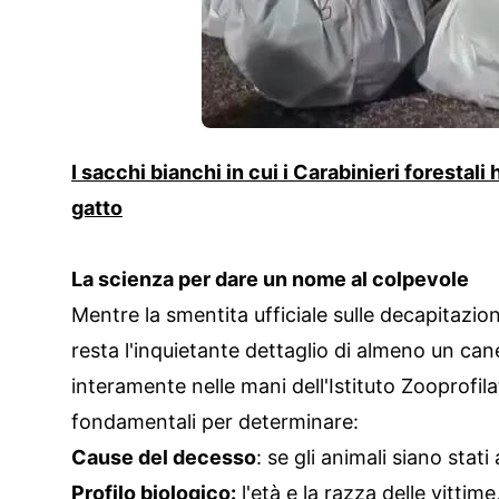
I sacchi bianchi in cui i Carabinieri forestali 
gatto
La scienza per dare un nome al colpevole
Mentre la smentita ufficiale sulle decapitazion
resta l'inquietante dettaglio di almeno un can
interamente nelle mani dell'Istituto Zooprofil
fondamentali per determinare:
Cause del decesso
: se gli animali siano stati
Profilo biologico:
l'età e la razza delle vittime,