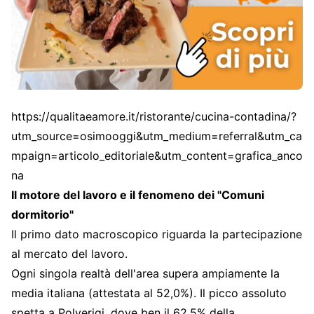
https://qualitaeamore.it/ristorante/cucina-contadina/?
utm_source=osimooggi&utm_medium=referral&utm_ca
mpaign=articolo_editoriale&utm_content=grafica_anco
na
Il motore del lavoro e il fenomeno dei "Comuni
dormitorio"
Il primo dato macroscopico riguarda la partecipazione
al mercato del lavoro.
Ogni singola realtà dell'area supera ampiamente la
media italiana (attestata al 52,0%). Il picco assoluto
spetta a Polverigi, dove ben il 62,5% della