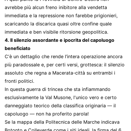
avrebbe più alcun freno inibitore alla vendetta
immediata e la repressione non farebbe prigionieri,
scaricando la discarica quasi oltre confine quale
immediata e ben visibile ritorsione geopolitica.
4. Il silenzio assordante e ipocrita del capoluogo
beneficiato
C'è un dettaglio che rende l’intera operazione ancora
più paradossale e, per certi versi, grottesca: il silenzio
assoluto che regna a Macerata-città su entrambi i
fronti politici.
In questa guerra di trincea che sta infiammando
esclusivamente la Val Musone, l'unico vero e certo
danneggiato teorico della classifica originaria — il
capoluogo — non ha proferito parola!
Se la mappa della Politecnica delle Marche indicava
Botonto e Colleverde come i siti ideali, la firma del 6