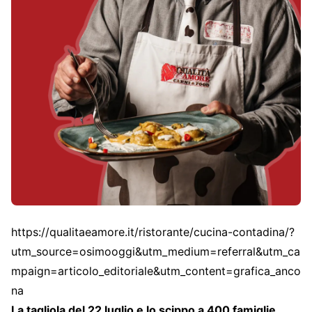
https://qualitaeamore.it/ristorante/cucina-contadina/?
utm_source=osimooggi&utm_medium=referral&utm_ca
mpaign=articolo_editoriale&utm_content=grafica_anco
na
La tagliola del 22 luglio e lo scippo a 400 famiglie