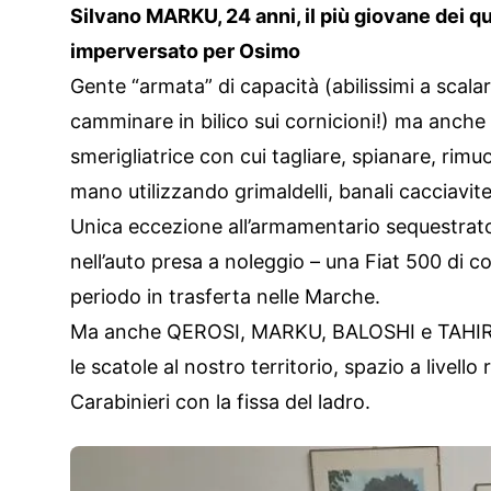
Silvano MARKU, 24 anni, il più giovane dei q
imperversato per Osimo
Gente “armata” di capacità (abilissimi a scala
camminare in bilico sui cornicioni!) ma anche
smerigliatrice con cui tagliare, spianare, rimuo
mano utilizzando grimaldelli, banali cacciavite
Unica eccezione all’armamentario sequestrato
nell’auto presa a noleggio – una Fiat 500 di co
periodo in trasferta nelle Marche.
Ma anche QEROSI, MARKU, BALOSHI e TAHIRI
le scatole al nostro territorio, spazio a livello 
Carabinieri con la fissa del ladro.