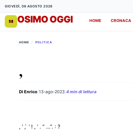
GIOVEDÌ, 06 AGOSTO 2026
OSIMO OGGI
HOME
CRONACA
DA 1998
HOME
/
POLITICA
,
Di Enrico
|
13-ago-2023
|
4 min di lettura
, ’ , ̀ ’ ! , ’ . “ …”. : ?