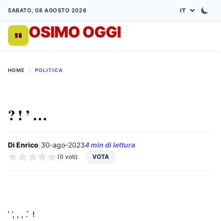
SABATO, 08 AGOSTO 2026
OSIMO OGGI
DA 1998
HOME
/
POLITICA
? ! ’ …
Di Enrico
|
30-ago-2023
4 min di lettura
(0 voti)
VOTA
’ ’, , , . ̀ !